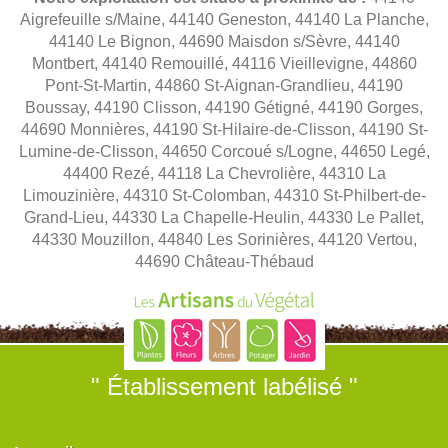
Aigrefeuille s/Maine, 44140 Geneston, 44140 La Planche,
44140 Le Bignon, 44690 Maisdon s/Sèvre, 44140
Montbert, 44140 Remouillé, 44116 Vieillevigne, 44860
Pont-St-Martin, 44860 St-Aignan-Grandlieu, 44190
Boussay, 44190 Clisson, 44190 Gétigné, 44190 Gorges,
44690 Monnières, 44190 St-Hilaire-de-Clisson, 44190 St-
Lumine-de-Clisson, 44650 Corcoué s/Logne, 44650 Legé,
44400 Rezé, 44118 La Chevrolière, 44310 La
Limouzinière, 44310 St-Colomban, 44310 St-Philbert-de-
Grand-Lieu, 44330 La Chapelle-Heulin, 44330 Le Pallet,
44330 Mouzillon, 44840 Les Sorinières, 44120 Vertou,
44690 Château-Thébaud
" Établissement labélisé "