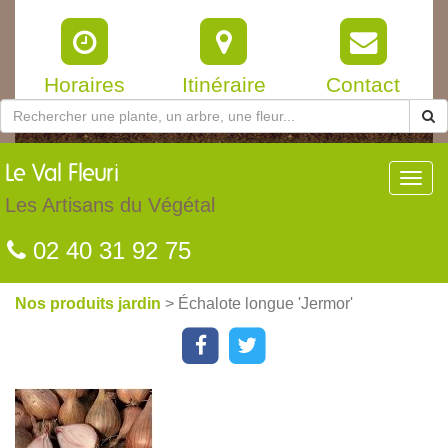
Horaires
Itinéraire
Contact
Le
Val Fleuri
Toggl
navig
Les Artisans du Végétal
02 40 31 92 75
Nos produits jardin
> Échalote longue 'Jermor'