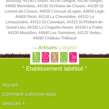
Boussay, 44190 Clisson, 44190 Gétigné, 44190 Gorges,
44690 Monnières, 44190 St-Hilaire-de-Clisson, 44190 St-
Lumine-de-Clisson, 44650 Corcoué s/Logne, 44650 Legé,
44400 Rezé, 44118 La Chevrolière, 44310 La
Limouzinière, 44310 St-Colomban, 44310 St-Philbert-de-
Grand-Lieu, 44330 La Chapelle-Heulin, 44330 Le Pallet,
44330 Mouzillon, 44840 Les Sorinières, 44120 Vertou,
44690 Château-Thébaud
" Établissement labélisé "
Accueil
Comment cultivons-nous
Services +