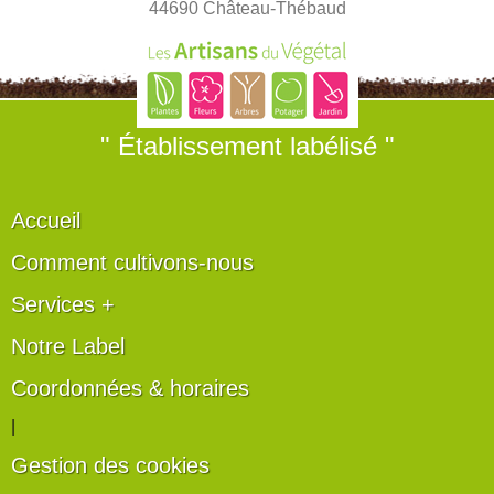
44690 Château-Thébaud
" Établissement labélisé "
Accueil
Comment cultivons-nous
Services +
Notre Label
Coordonnées & horaires
|
Gestion des cookies