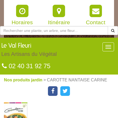
Horaires
Itinéraire
Contact
Le
Val Fleuri
Toggl
navig
Les Artisans du Végétal
02 40 31 92 75
Nos produits jardin
> CAROTTE NANTAISE CARINE