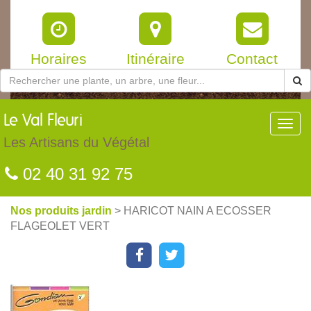
Horaires
Itinéraire
Contact
Le
Val Fleuri
Toggl
navig
Les Artisans du Végétal
02 40 31 92 75
Nos produits jardin
> HARICOT NAIN A ECOSSER
FLAGEOLET VERT