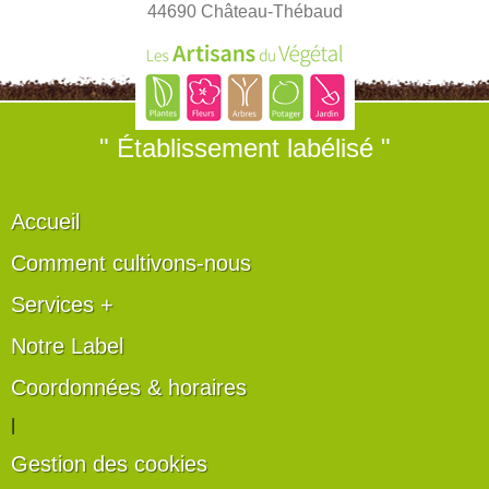
44690 Château-Thébaud
" Établissement labélisé "
Accueil
Comment cultivons-nous
Services +
Notre Label
Coordonnées & horaires
|
Gestion des cookies