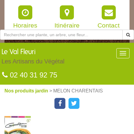
Horaires
Itinéraire
Contact
Le
Val Fleuri
Toggl
navig
Les Artisans du Végétal
02 40 31 92 75
Nos produits jardin
> MELON CHARENTAIS