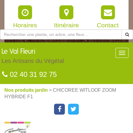
Horaires
Itinéraire
Contact
Le
Val Fleuri
Toggl
navig
Les Artisans du Végétal
02 40 31 92 75
Nos produits jardin
> CHICOREE WITLOOF ZOOM
HYBRIDE F1