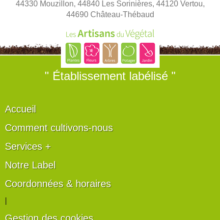
44330 Mouzillon, 44840 Les Sorinières, 44120 Vertou,
44690 Château-Thébaud
" Établissement labélisé "
Accueil
Comment cultivons-nous
Services +
Notre Label
Coordonnées & horaires
|
Gestion des cookies