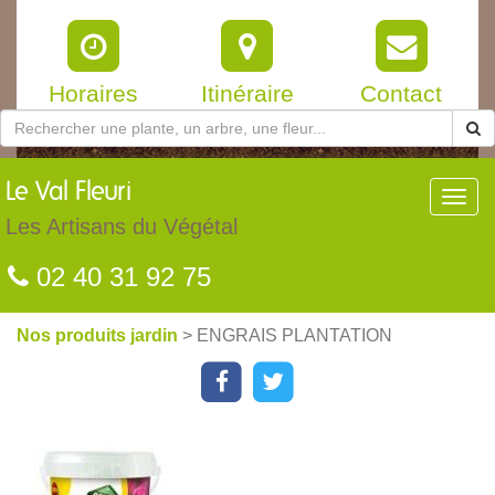
Horaires
Itinéraire
Contact
Le
Val Fleuri
Toggl
navig
Les Artisans du Végétal
02 40 31 92 75
Nos produits jardin
> ENGRAIS PLANTATION