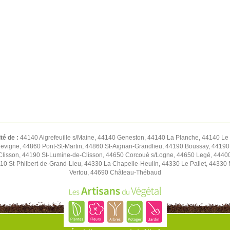
ité de :
44140 Aigrefeuille s/Maine, 44140 Geneston, 44140 La Planche, 44140 Le
llevigne, 44860 Pont-St-Martin, 44860 St-Aignan-Grandlieu, 44190 Boussay, 44190
Clisson, 44190 St-Lumine-de-Clisson, 44650 Corcoué s/Logne, 44650 Legé, 4440
0 St-Philbert-de-Grand-Lieu, 44330 La Chapelle-Heulin, 44330 Le Pallet, 44330 
Vertou, 44690 Château-Thébaud