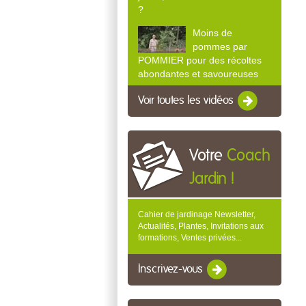
?
Moins de
pommes par
POMMIER pour des récoltes
abondantes et savoureuses
Voir toutes les vidéos
Votre
Coach
Jardin !
Cahier de jardinage Newsletter,
Actualités, Plantes, Invitations aux
formations, Ventes privées...
Inscrivez-vous