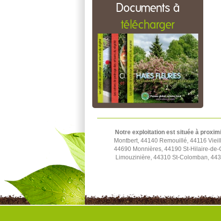
Documents à
télécharger
Notre exploitation est située à proxim
Montbert, 44140 Remouillé, 44116 Viei
44690 Monnières, 44190 St-Hilaire-de-
Limouzinière, 44310 St-Colomban, 4431