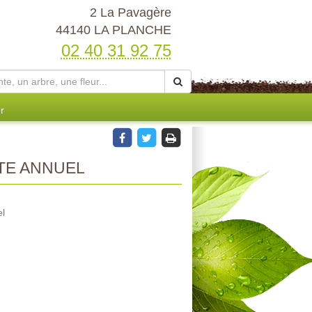
2 La Pavagère
44140 LA PLANCHE
02 40 31 92 75
r
TE ANNUEL
el