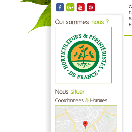
G
F
S
Qui sommes
-nous ?
F
Nous
situer
Coordonnées
&
Horaires