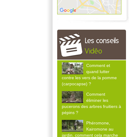
Les conseils
Vidéo
Comment et
quand lutter
contre les vers de la pomme
(carpocapse) ?
Comment
éliminer les
pucerons des arbres fruitiers à
pépins ?
Phéromone,
Kairomone au
jardin, comment cela marche