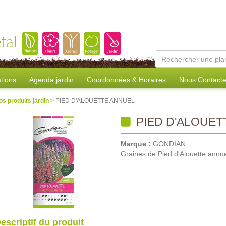
tal
tions
Agenda jardin
Coordonnées & Horaires
Nous Contacte
os produits jardin
> PIED D'ALOUETTE ANNUEL
PIED D'ALOUET
Marque :
GONDIAN
Graines de Pied d'Alouette annu
escriptif du produit