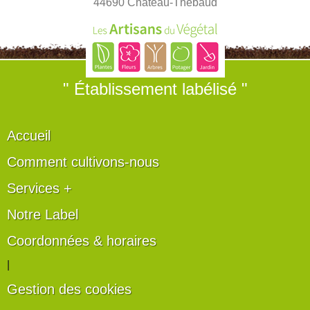
44690 Château-Thébaud
" Établissement labélisé "
Accueil
Comment cultivons-nous
Services +
Notre Label
Coordonnées & horaires
|
Gestion des cookies