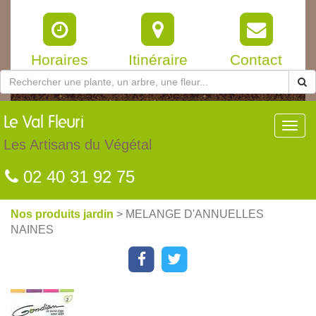
Horaires
Itinéraire
Contact
Le
Val Fleuri
Toggl
navig
Les Artisans du Végétal
02 40 31 92 75
Nos produits jardin
> MELANGE D'ANNUELLES
NAINES