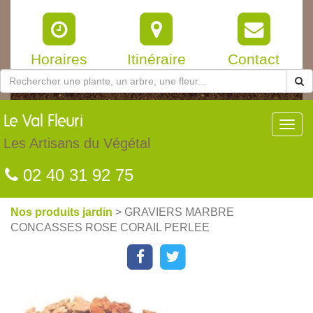
Horaires
Itinéraire
Contact
Le
Val Fleuri
Toggl
navig
Les Artisans du Végétal
02 40 31 92 75
Nos produits jardin
> GRAVIERS MARBRE
CONCASSES ROSE CORAIL PERLEE