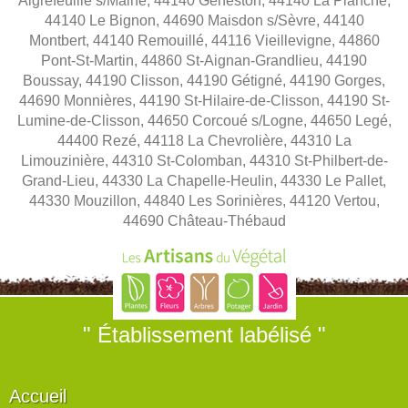
Aigrefeuille s/Maine, 44140 Geneston, 44140 La Planche,
44140 Le Bignon, 44690 Maisdon s/Sèvre, 44140
Montbert, 44140 Remouillé, 44116 Vieillevigne, 44860
Pont-St-Martin, 44860 St-Aignan-Grandlieu, 44190
Boussay, 44190 Clisson, 44190 Gétigné, 44190 Gorges,
44690 Monnières, 44190 St-Hilaire-de-Clisson, 44190 St-
Lumine-de-Clisson, 44650 Corcoué s/Logne, 44650 Legé,
44400 Rezé, 44118 La Chevrolière, 44310 La
Limouzinière, 44310 St-Colomban, 44310 St-Philbert-de-
Grand-Lieu, 44330 La Chapelle-Heulin, 44330 Le Pallet,
44330 Mouzillon, 44840 Les Sorinières, 44120 Vertou,
44690 Château-Thébaud
" Établissement labélisé "
Accueil