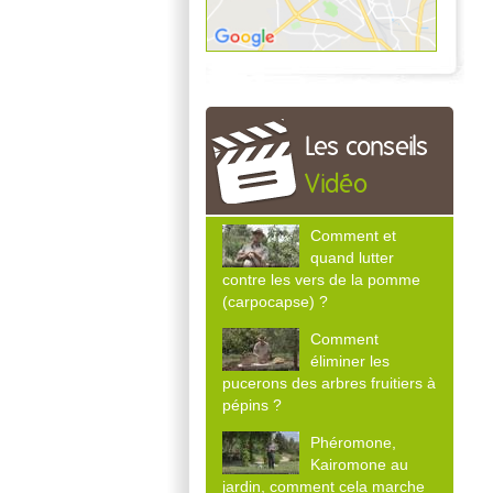
Les conseils
Vidéo
Comment et
quand lutter
contre les vers de la pomme
(carpocapse) ?
Comment
éliminer les
pucerons des arbres fruitiers à
pépins ?
Phéromone,
Kairomone au
jardin, comment cela marche