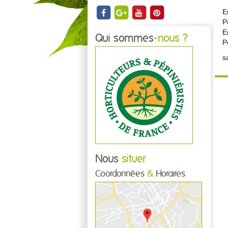
E
P
E
Qui sommes
-nous ?
P
s
Nous
situer
Coordonnées
&
Horaires