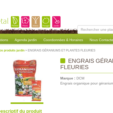
tal
tions
Agenda jardin
Coordonnées & Horaires
Nous Contacte
os produits jardin
> ENGRAIS GÉRANIUMS ET PLANTES FLEURIES
ENGRAIS GÉRA
FLEURIES
Marque :
DCM
Engrais organique pour géraniums
escriptif du produit