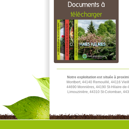
Documents à
télécharger
Notre exploitation est située à proxim
Montbert, 44140 Remouillé, 44116 Viei
44690 Monnières, 44190 St-Hilaire-de-
Limouzinière, 44310 St-Colomban, 4431