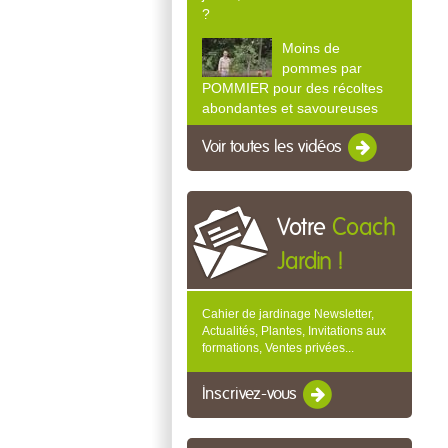
?
Moins de
pommes par
POMMIER pour des récoltes
abondantes et savoureuses
Voir toutes les vidéos
Votre
Coach
Jardin !
Cahier de jardinage Newsletter,
Actualités, Plantes, Invitations aux
formations, Ventes privées...
Inscrivez-vous