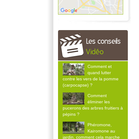
Les conseils
Vidéo
Comment et
quand lutter
contre les vers de la pomme
(carpocapse) ?
Comment
éliminer les
pucerons des arbres fruitiers à
pépins ?
Phéromone,
Kairomone au
jardin, comment cela marche