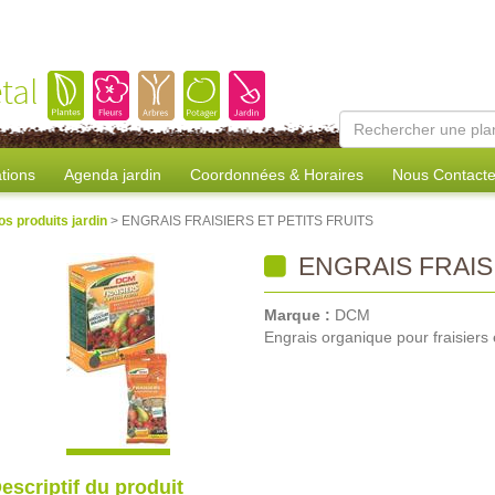
tal
tions
Agenda jardin
Coordonnées & Horaires
Nous Contacte
os produits jardin
> ENGRAIS FRAISIERS ET PETITS FRUITS
ENGRAIS FRAISI
Marque :
DCM
Engrais organique pour fraisiers et
escriptif du produit