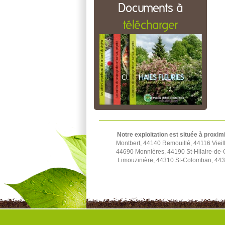
Documents à
télécharger
Notre exploitation est située à proxim
Montbert, 44140 Remouillé, 44116 Viei
44690 Monnières, 44190 St-Hilaire-de-
Limouzinière, 44310 St-Colomban, 4431