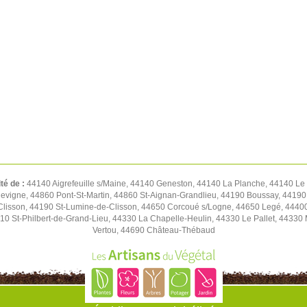
ité de :
44140 Aigrefeuille s/Maine, 44140 Geneston, 44140 La Planche, 44140 Le
llevigne, 44860 Pont-St-Martin, 44860 St-Aignan-Grandlieu, 44190 Boussay, 44190
Clisson, 44190 St-Lumine-de-Clisson, 44650 Corcoué s/Logne, 44650 Legé, 4440
0 St-Philbert-de-Grand-Lieu, 44330 La Chapelle-Heulin, 44330 Le Pallet, 44330 
Vertou, 44690 Château-Thébaud