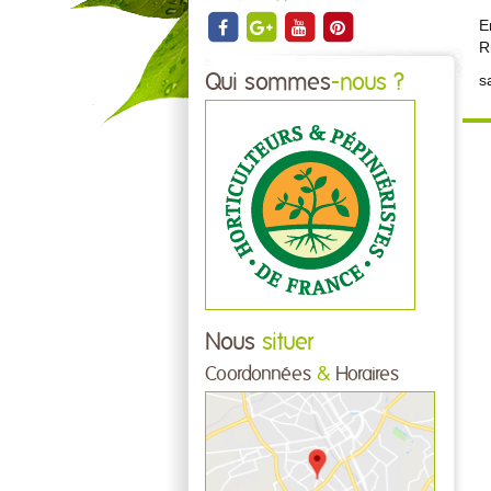
E
R
Qui sommes
-nous ?
s
Nous
situer
Coordonnées
&
Horaires