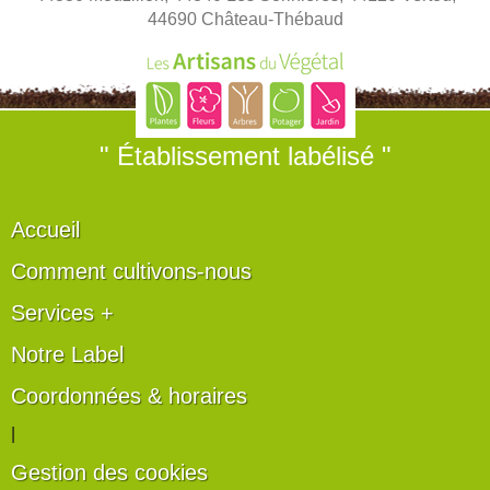
44690 Château-Thébaud
" Établissement labélisé "
Accueil
Comment cultivons-nous
Services +
Notre Label
Coordonnées & horaires
|
Gestion des cookies