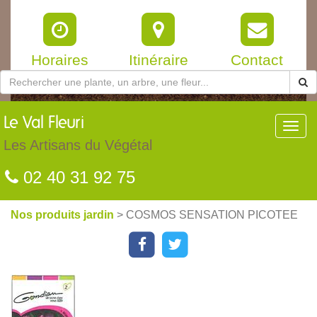
Horaires
Itinéraire
Contact
Le
Val Fleuri
Toggl
navig
Les Artisans du Végétal
02 40 31 92 75
Nos produits jardin
> COSMOS SENSATION PICOTEE