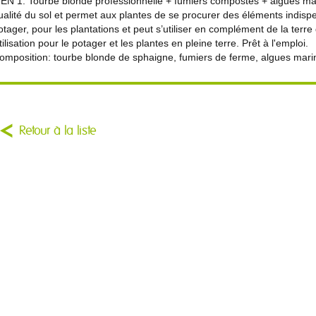
 EN 1: Tourbe blonde professionnelle + fumiers compostés + algues mar
ualité du sol et permet aux plantes de se procurer des éléments indispensab
otager, pour les plantations et peut s’utiliser en complément de la terre
tilisation pour le potager et les plantes en pleine terre. Prêt à l'emploi.
omposition: tourbe blonde de sphaigne, fumiers de ferme, algues mari
Retour à la liste