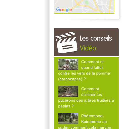
Les conseils
Vidéo
Comment et
quand lutter
contre les vers de la pomme
(carpocapse) ?
Comment
éliminer les
pucerons des arbres fruitiers à
pépins ?
Phéromone,
Kairomone au
jardin, comment cela marche