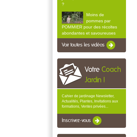
?
Moins de
pommes par
POMMIER pour des récoltes
abondantes et savoureuses
Voir toutes les vidéos
Votre
Coach
Jardin !
Cahier de jardinage Newsletter,
Actualités, Plantes, Invitations aux
formations, Ventes privées...
Inscrivez-vous