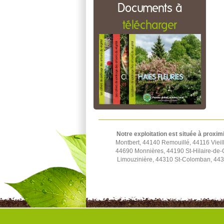
Documents à
télécharger
Notre exploitation est située à proxim
Montbert, 44140 Remouillé, 44116 Viei
44690 Monnières, 44190 St-Hilaire-de-
Limouzinière, 44310 St-Colomban, 4431