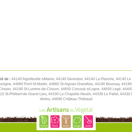
ité de :
44140 Aigrefeuille s/Maine, 44140 Geneston, 44140 La Planche, 44140 Le
llevigne, 44860 Pont-St-Martin, 44860 St-Aignan-Grandlieu, 44190 Boussay, 44190
Clisson, 44190 St-Lumine-de-Clisson, 44650 Corcoué s/Logne, 44650 Legé, 4440
0 St-Philbert-de-Grand-Lieu, 44330 La Chapelle-Heulin, 44330 Le Pallet, 44330 
Vertou, 44690 Château-Thébaud