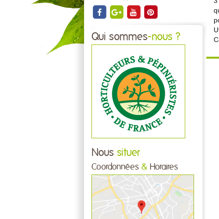
3
q
p
U
Qui sommes
-nous ?
C
Nous
situer
Coordonnées
&
Horaires