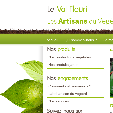
Le
Val Fleuri
Artisans
Végé
Les
du
Accueil
Qui sommes-nous ?
Anima
Nos
produits
N
Nos productions végétales
Nos produits jardin
Nos
engagements
Comment cultivons-nous ?
Label artisan du végétal
Nos services +
D
Suivez-nous sur