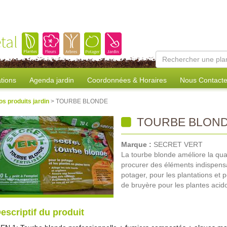
tal
tions
Agenda jardin
Coordonnées & Horaires
Nous Contacte
os produits jardin
> TOURBE BLONDE
TOURBE BLON
Marque :
SECRET VERT
La tourbe blonde améliore la qua
procurer des éléments indispensable
potager, pour les plantations et p
de bruyère pour les plantes acido
escriptif du produit