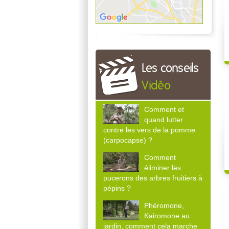
Les conseils
Vidéo
Comment et
quand lutter
contre les vers de la pomme
(carpocapse) ?
Comment
éliminer les
pucerons des arbres fruitiers à
pépins ?
Phéromone,
Kairomone au
jardin, comment cela marche