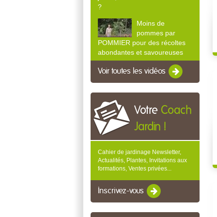
?
Moins de
pommes par
POMMIER pour des récoltes
abondantes et savoureuses
Voir toutes les vidéos
Votre
Coach
Jardin !
Cahier de jardinage Newsletter,
Actualités, Plantes, Invitations aux
formations, Ventes privées...
Inscrivez-vous