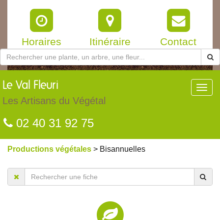
Horaires
Itinéraire
Contact
Le
Val Fleuri
Toggl
navig
Les Artisans du Végétal
02 40 31 92 75
Productions végétales
> Bisannuelles