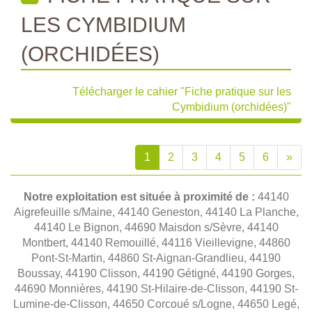
LES CYMBIDIUM
(ORCHIDÉES)
Télécharger le cahier "Fiche pratique sur les
Cymbidium (orchidées)"
1
2
3
4
5
6
»
Notre exploitation est située à proximité de :
44140
Aigrefeuille s/Maine, 44140 Geneston, 44140 La Planche,
44140 Le Bignon, 44690 Maisdon s/Sèvre, 44140
Montbert, 44140 Remouillé, 44116 Vieillevigne, 44860
Pont-St-Martin, 44860 St-Aignan-Grandlieu, 44190
Boussay, 44190 Clisson, 44190 Gétigné, 44190 Gorges,
44690 Monnières, 44190 St-Hilaire-de-Clisson, 44190 St-
Lumine-de-Clisson, 44650 Corcoué s/Logne, 44650 Legé,