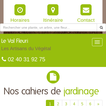
Horaires
Itinéraire
Contact
Le
Val Fleuri
Toggl
navig
Les Artisans du Végétal
02 40 31 92 75
Nos cahiers de
jardinage
1
2
3
4
5
6
»