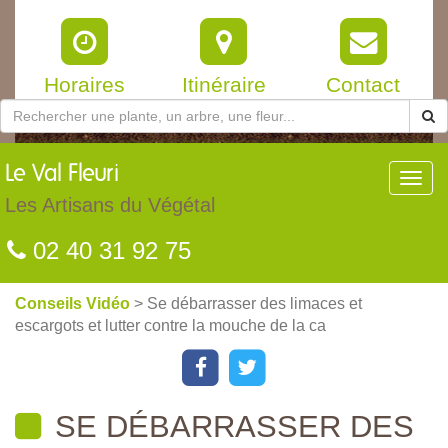
Horaires
Itinéraire
Contact
Le
Val Fleuri
Toggl
navig
Les Artisans du Végétal
02 40 31 92 75
Conseils Vidéo
> Se débarrasser des limaces et
escargots et lutter contre la mouche de la ca
SE DÉBARRASSER DES