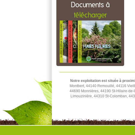
Documents à
télécharger
Notre exploitation est située à proxim
Montbert, 44140 Remouillé, 44116 Viei
44690 Monnières, 44190 St-Hilaire-de-
Limouzinière, 44310 St-Colomban, 4431