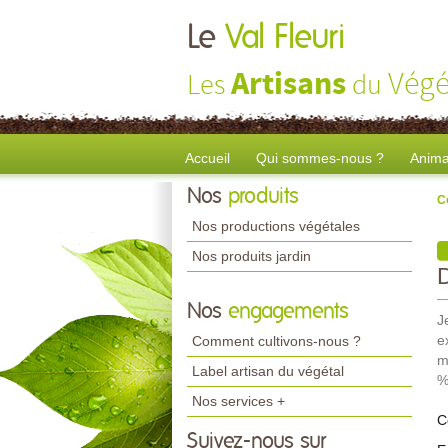
Le
Val Fleuri
Artisans
Végé
Les
du
Accueil
Qui sommes-nous ?
Anima
Nos
produits
C
Nos productions végétales
Nos produits jardin
Nos
engagements
J
e
Comment cultivons-nous ?
m
Label artisan du végétal
%
Nos services +
C
Suivez-nous sur