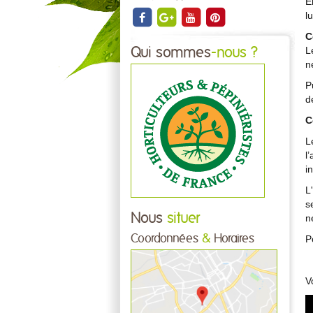
E
l
C
L
Qui sommes
-nous ?
n
P
d
C
L
l
i
L
s
Nous
situer
n
Coordonnées
&
Horaires
P
V