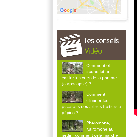
Les conseils
Vidéo
Comment et
quand lutter
contre les vers de la pomme
(carpocapse) ?
Comment
éliminer les
pucerons des arbres fruitiers à
pépins ?
Phéromone,
Kairomone au
jardin, comment cela marche