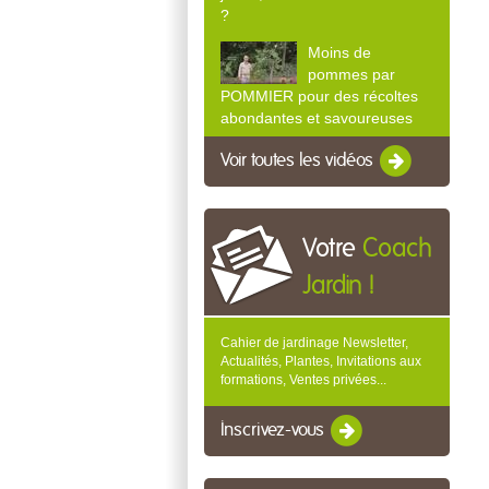
?
Moins de
pommes par
POMMIER pour des récoltes
abondantes et savoureuses
Voir toutes les vidéos
Votre
Coach
Jardin !
Cahier de jardinage Newsletter,
Actualités, Plantes, Invitations aux
formations, Ventes privées...
Inscrivez-vous