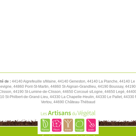
ité de :
44140 Aigrefeuille s/Maine, 44140 Geneston, 44140 La Planche, 44140 Le
llevigne, 44860 Pont-St-Martin, 44860 St-Aignan-Grandlieu, 44190 Boussay, 44190
Clisson, 44190 St-Lumine-de-Clisson, 44650 Corcoué s/Logne, 44650 Legé, 4440
0 St-Philbert-de-Grand-Lieu, 44330 La Chapelle-Heulin, 44330 Le Pallet, 44330 
Vertou, 44690 Château-Thébaud