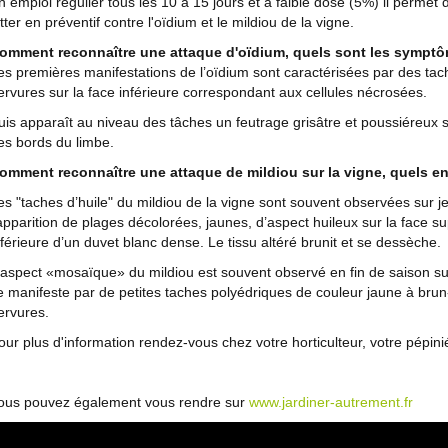
n emploi régulier tous les 10 à 15 jours et à faible dose (5%) il permet
utter en préventif contre l'oïdium et le mildiou de la vigne.
omment reconnaître une attaque d'oïdium, quels sont les sympt
es premières manifestations de l’oïdium sont caractérisées par des tac
ervures sur la face inférieure correspondant aux cellules nécrosées.
uis apparaît au niveau des tâches un feutrage grisâtre et poussiéreux s
es bords du limbe.
omment reconnaître une attaque de mildiou sur la vigne, quels e
es "taches d’huile" du mildiou de la vigne sont souvent observées sur jeu
’apparition de plages décolorées, jaunes, d’aspect huileux sur la face su
nférieure d’un duvet blanc dense. Le tissu altéré brunit et se dessèche.
'aspect «mosaïque» du mildiou est souvent observé en fin de saison sur 
e manifeste par de petites taches polyédriques de couleur jaune à brun
ervures.
our plus d'information rendez-vous chez votre horticulteur, votre pépinié
ous pouvez également vous rendre sur
www.jardiner-autrement.fr