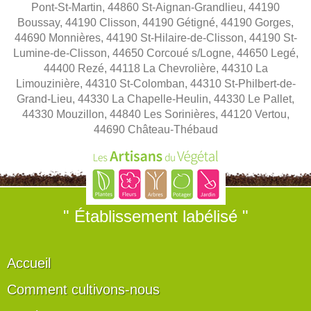
Pont-St-Martin, 44860 St-Aignan-Grandlieu, 44190
Boussay, 44190 Clisson, 44190 Gétigné, 44190 Gorges,
44690 Monnières, 44190 St-Hilaire-de-Clisson, 44190 St-
Lumine-de-Clisson, 44650 Corcoué s/Logne, 44650 Legé,
44400 Rezé, 44118 La Chevrolière, 44310 La
Limouzinière, 44310 St-Colomban, 44310 St-Philbert-de-
Grand-Lieu, 44330 La Chapelle-Heulin, 44330 Le Pallet,
44330 Mouzillon, 44840 Les Sorinières, 44120 Vertou,
44690 Château-Thébaud
" Établissement labélisé "
Accueil
Comment cultivons-nous