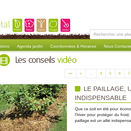
tal
tions
Agenda jardin
Coordonnées & Horaires
Nous Contacte
Les conseils
vidéo
««
«
…
4
5
6
7
LE PAILLAGE, 
INDISPENSABLE
Que ce soit en été pour écono
l'hiver pour protéger du froid
paillage est un allié indispens