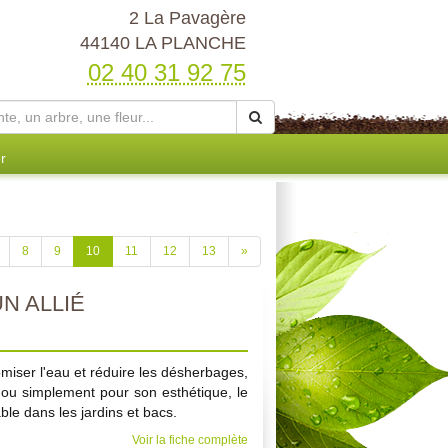
2 La Pavagère
44140 LA PLANCHE
02 40 31 92 75
r
8
9
10
11
12
13
»
UN ALLIÉ
miser l'eau et réduire les désherbages,
, ou simplement pour son esthétique, le
able dans les jardins et bacs.
Voir la fiche complète