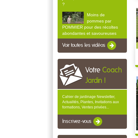
?
Moins de
pommes par
POMMIER pour des récoltes
abondantes et savoureuses
Voir toutes les vidéos
Votre
Coach
Jardin !
Cahier de jardinage Newsletter,
Actualités, Plantes, Invitations aux
formations, Ventes privées...
Inscrivez-vous