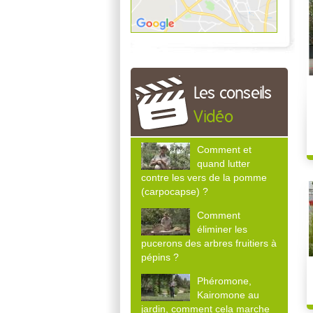
Les conseils
Vidéo
Comment et
quand lutter
contre les vers de la pomme
(carpocapse) ?
Comment
éliminer les
pucerons des arbres fruitiers à
pépins ?
Phéromone,
Kairomone au
jardin, comment cela marche