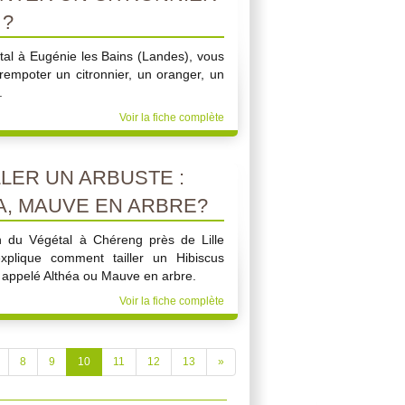
 ?
tal à Eugénie les Bains (Landes), vous
rempoter un citronnier, un oranger, un
.
Voir la fiche complète
LER UN ARBUSTE :
A, MAUVE EN ARBRE?
an du Végétal à Chéreng près de Lille
plique comment tailler un Hibiscus
 appelé Althéa ou Mauve en arbre.
Voir la fiche complète
8
9
10
11
12
13
»