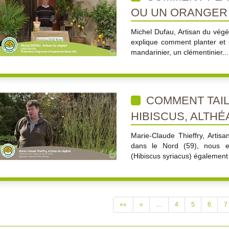
OU UN ORANGER
Michel Dufau, Artisan du végé
explique comment planter et 
mandarinier, un clémentinier...
COMMENT TAIL
HIBISCUS, ALTHÉ
Marie-Claude Thieffry, Artis
dans le Nord (59), nous ex
(Hibiscus syriacus) également
««
«
…
4
5
6
7