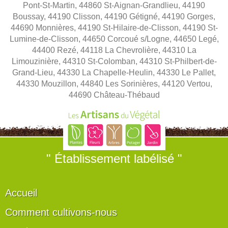
Pont-St-Martin, 44860 St-Aignan-Grandlieu, 44190
Boussay, 44190 Clisson, 44190 Gétigné, 44190 Gorges,
44690 Monnières, 44190 St-Hilaire-de-Clisson, 44190 St-
Lumine-de-Clisson, 44650 Corcoué s/Logne, 44650 Legé,
44400 Rezé, 44118 La Chevrolière, 44310 La
Limouzinière, 44310 St-Colomban, 44310 St-Philbert-de-
Grand-Lieu, 44330 La Chapelle-Heulin, 44330 Le Pallet,
44330 Mouzillon, 44840 Les Sorinières, 44120 Vertou,
44690 Château-Thébaud
" Établissement labélisé "
Accueil
Comment cultivons-nous